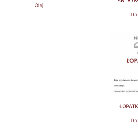
ANTRYK
Olej
Dow
ŁOPATK
Dow