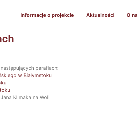
Informacje o projekcie
Aktualności
O n
ach
następujących parafiach:
ńskiego w Białymstoku
oku
stoku
Jana Klimaka na Woli