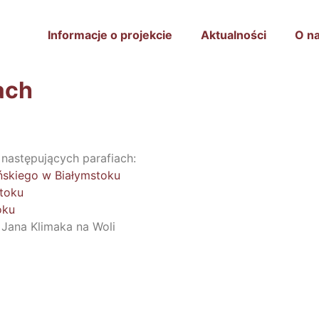
Informacje o projekcie
Aktualności
O n
ach
następujących parafiach:
ńskiego w Białymstoku
stoku
oku
Jana Klimaka na Woli